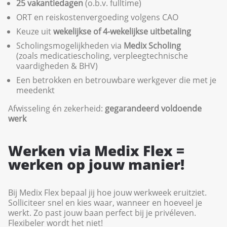
25 vakantiedagen
(o.b.v. fulltime)
ORT en reiskostenvergoeding volgens CAO
Keuze uit
wekelijkse of 4-wekelijkse uitbetaling
Scholingsmogelijkheden via
Medix Scholing
(zoals medicatiescholing, verpleegtechnische
vaardigheden & BHV)
Een betrokken en betrouwbare werkgever die met je
meedenkt
Afwisseling én zekerheid:
gegarandeerd voldoende
werk
Werken via Medix Flex =
werken op jouw manier!
Bij Medix Flex bepaal jij hoe jouw werkweek eruitziet.
Solliciteer snel en kies waar, wanneer en hoeveel je
werkt. Zo past jouw baan perfect bij je privéleven.
Flexibeler wordt het niet!