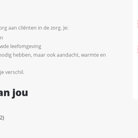
rg aan cliënten in de zorg. Je:
en
ouwde leefomgeving
ij nodig hebben, maar ook aandacht, warmte en
e verschil.
an jou
2)