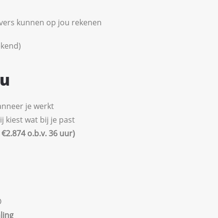
vers kunnen op jou rekenen
ekend)
ou
wanneer je werkt
kiest wat bij je past
€2.874 o.b.v. 36 uur)
O
ling