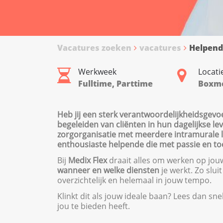
Vacatures zoeken
vacatures
Helpen
Werkweek
Locati
Fulltime, Parttime
Boxm
Heb jij een sterk verantwoordelijkheidsgevo
begeleiden van cliënten in hun dagelijkse le
zorgorganisatie met meerdere intramurale lo
enthousiaste helpende die met passie en toe
Bij
Medix Flex
draait alles om werken op jouw 
wanneer en welke diensten
je werkt. Zo slui
overzichtelijk en helemaal in jouw tempo.
Klinkt dit als jouw ideale baan? Lees dan sn
jou te bieden heeft.