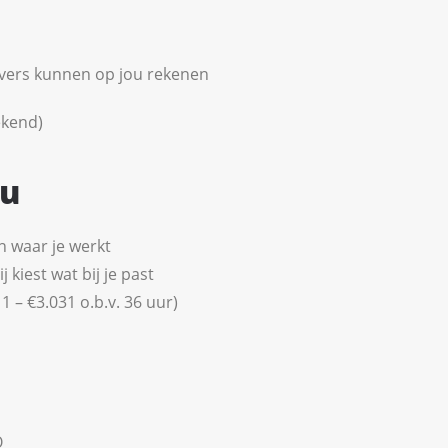
vers kunnen op jou rekenen
ekend)
ou
en waar je werkt
kiest wat bij je past
 – €3.031 o.b.v. 36 uur)
O