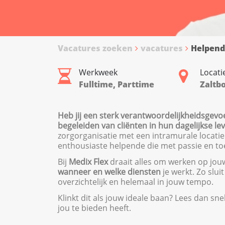
Vacatures zoeken
vacatures
Helpend
Werkweek
Locati
Fulltime, Parttime
Zaltb
Heb jij een sterk verantwoordelijkheidsgevo
begeleiden van cliënten in hun dagelijkse lev
zorgorganisatie met een intramurale locatie
enthousiaste helpende die met passie en toe
Bij
Medix
Flex
draait alles om werken op jouw 
wanneer en welke diensten
je werkt. Zo slui
overzichtelijk en helemaal in jouw tempo.
Klinkt dit als jouw ideale baan? Lees dan sn
jou te bieden heeft.