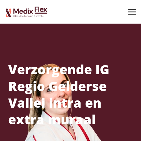
Verzorgende IG
Regio Gelderse
Vallei intra en
extra muraal