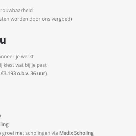
etrouwbaarheid
osten worden door ons vergoed)
ou
wanneer je werkt
kiest wat bij je past
€3.193 o.b.v. 36 uur)
O
ling
e groei met scholingen via
Medix
Scholing