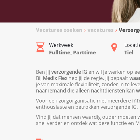
Vacatures zoeken
vacatures
Verzorg
Werkweek
Locati
Fulltime, Parttime
Tiel
Ben jij
verzorgende IG
en wil je werken op ee
Bij
Medix Flex
heb jij de regie. Jij bepaalt
waar
je van maximale flexibiliteit, zonder in te l
naar iemand die alleen nachtdiensten kan w
Voor een zorgorganisatie met meerdere
int
enthousiaste en betrokken verzorgende IG.
Vind jij dat mensen waardig ouder moeten wo
snel verder en ontdek wat deze functie en Me