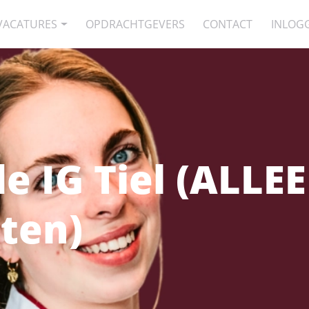
VACATURES
OPDRACHTGEVERS
CONTACT
INLOG
e IG Tiel (ALLE
ten)