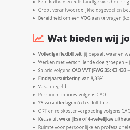
Een flexibele en zelfstandige werkhouding
Groot verantwoordelijkheidsgevoel en b
Bereidheid om een
VOG
aan te vragen (k
Wat bieden wij j
Volledige flexibiliteit
: jij bepaalt waar en 
Werken met verschillende doelgroepen – jij 
Salaris volgens
CAO VVT (FWG 35: €2.432 – 
Eindejaarsuitkering van 8,33%
Vakantiegeld
Pensioen opbouw volgens CAO
25 vakantiedagen
(o.b.v. fulltime)
ORT en reiskostenvergoeding volgens CA
Keuze uit
wekelijkse of 4-wekelijkse uitbeta
Ruimte voor persoonlijke en professionel