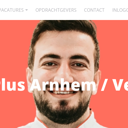
VACATURES
OPDRACHTGEVERS
CONTACT
INLOG
lus Arnhem / V