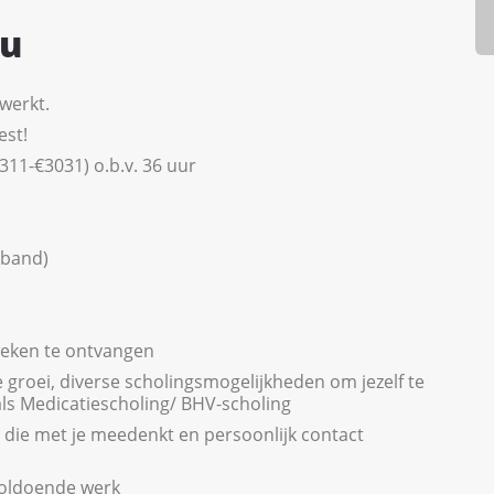
ou
 werkt.
est!
311-€3031) o.b.v. 36 uur
rband)
 weken te ontvangen
 groei, diverse scholingsmogelijkheden om jezelf te
als Medicatiescholing/ BHV-scholing
die met je meedenkt en persoonlijk contact
voldoende werk