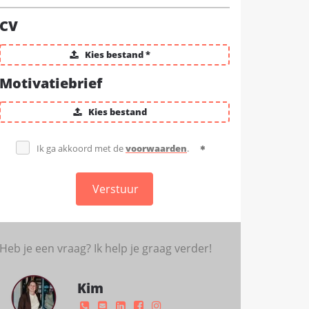
CV
Kies bestand *
Motivatiebrief
Kies bestand
Ik ga akkoord met de
voorwaarden
.
Verstuur
Heb je een vraag? Ik help je graag verder!
Kim