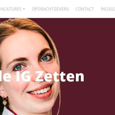
VACATURES
OPDRACHTGEVERS
CONTACT
INLOG
e IG Zetten