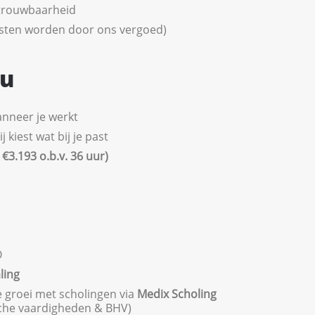
etrouwbaarheid
osten worden door ons vergoed)
ou
wanneer je werkt
kiest wat bij je past
€3.193 o.b.v. 36 uur)
O
ling
e groei met scholingen via
Medix Scholing
sche vaardigheden & BHV)