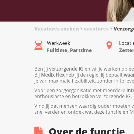
Vacatures zoeken
vacatures
Verzorg
Werkweek
Locati
Fulltime, Parttime
Zette
Ben jij
verzorgende IG
en wil je werken op ee
Bij
Medix Flex
heb jij de regie. Jij bepaalt
waar
je van maximale flexibiliteit, zonder in te le
Voor een zorgorganisatie met meerdere
int
enthousiaste en betrokken verzorgende IG.
Vind jij dat mensen waardig ouder moeten wo
snel verder en ontdek wat deze functie en Me
Over de functie