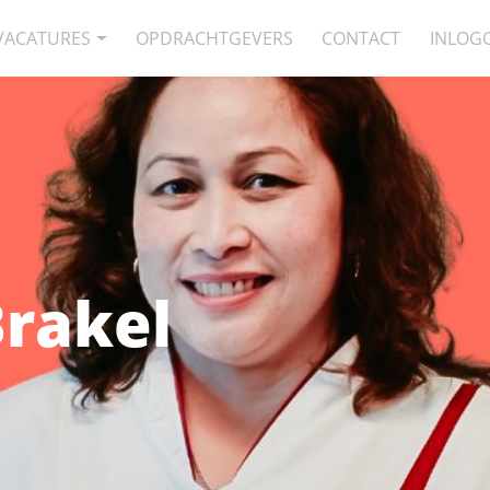
VACATURES
OPDRACHTGEVERS
CONTACT
INLOG
rakel