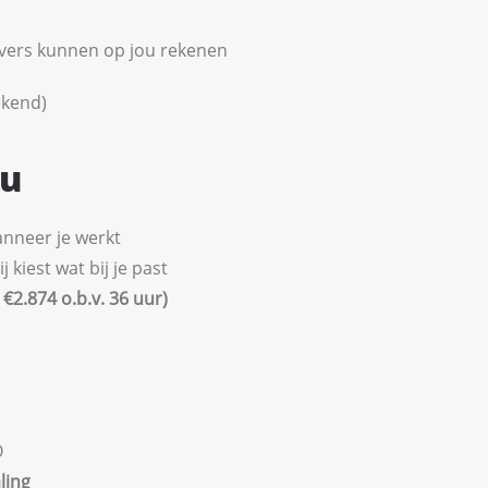
vers kunnen op jou rekenen
ekend)
ou
wanneer je werkt
kiest wat bij je past
€2.874 o.b.v. 36 uur)
O
ling