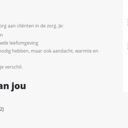
rg aan cliënten in de zorg. Je:
en
ouwde leefomgeving
ij nodig hebben, maar ook aandacht, warmte en
e verschil.
an jou
2)