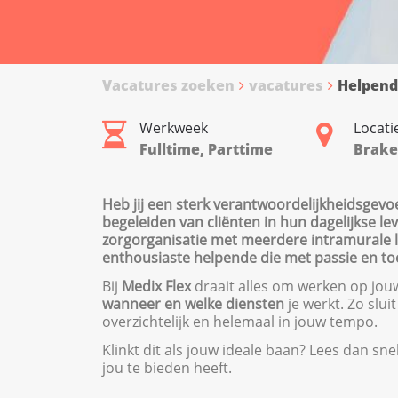
Vacatures zoeken
vacatures
Helpend
Werkweek
Locati
Fulltime, Parttime
Brake
Heb jij een sterk verantwoordelijkheidsgevo
begeleiden van cliënten in hun dagelijkse le
zorgorganisatie met meerdere intramurale loc
enthousiaste helpende die met passie en toe
Bij
Medix Flex
draait alles om werken op jouw 
wanneer en welke diensten
je werkt. Zo slui
overzichtelijk en helemaal in jouw tempo.
Klinkt dit als jouw ideale baan? Lees dan sn
jou te bieden heeft.