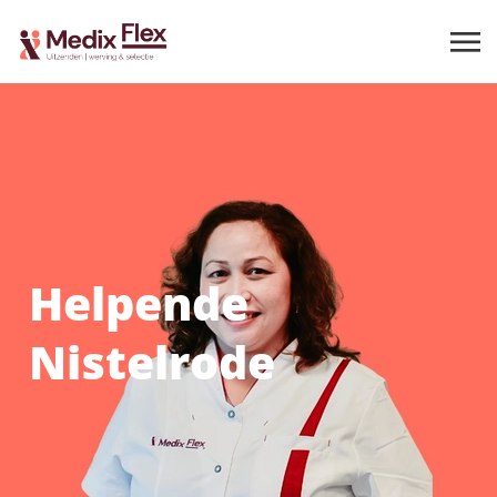
Helpende
Nistelrode