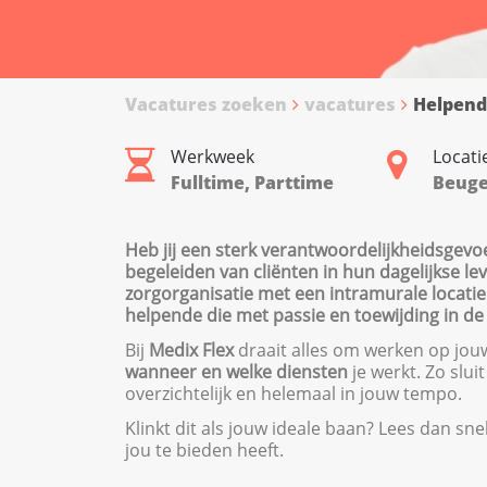
Vacatures zoeken
vacatures
Helpend
Werkweek
Locati
Fulltime, Parttime
Beug
Heb jij een sterk verantwoordelijkheidsgevo
begeleiden van cliënten in hun dagelijkse le
zorgorganisatie met een intramurale locatie
helpende die met passie en toewijding in de 
Bij
Medix Flex
draait alles om werken op jouw 
wanneer en welke diensten
je werkt. Zo slui
overzichtelijk en helemaal in jouw tempo.
Klinkt dit als jouw ideale baan? Lees dan sn
jou te bieden heeft.