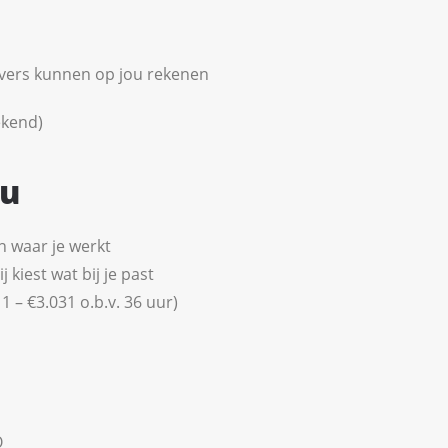
vers kunnen op jou rekenen
ekend)
ou
en waar je werkt
kiest wat bij je past
 – €3.031 o.b.v. 36 uur)
O