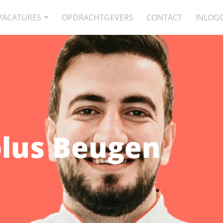
VACATURES
OPDRACHTGEVERS
CONTACT
INLOG
lus Beugen