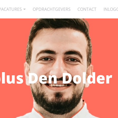
VACATURES
OPDRACHTGEVERS
CONTACT
INLOG
lus Den Dolder