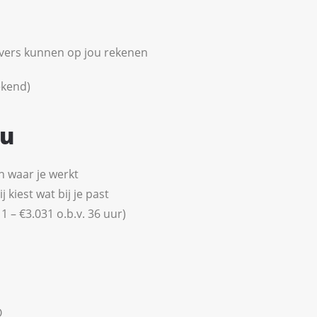
vers kunnen op jou rekenen
ekend)
ou
en waar je werkt
kiest wat bij je past
 – €3.031 o.b.v. 36 uur)
O