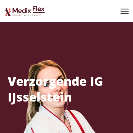
Verzorgende IG
IJsselstein