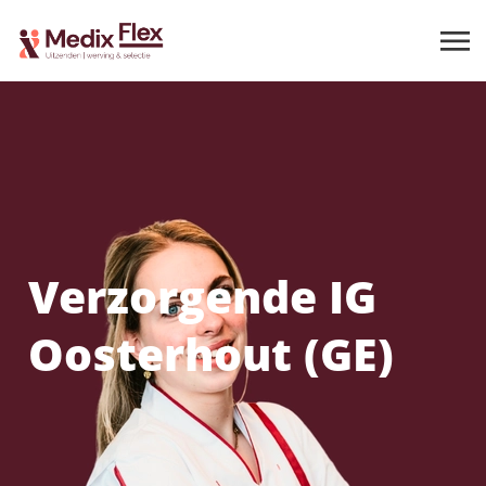
Verzorgende IG
Oosterhout (GE)