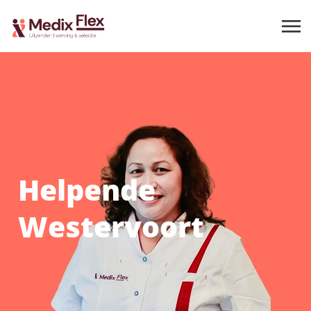
Helpende
Westervoort